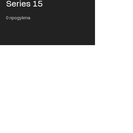
Series 15
0 продукта
Тук все още няма
продукти...
Междувременно можете да изберете
друга категория, за да продължите да
пазарувате.
USD