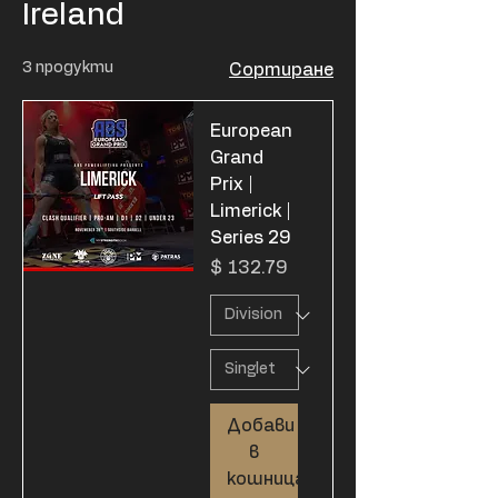
Ireland
3 продукти
Сортиране
European
Grand
Prix |
Limerick |
Series 29
Цена
$ 132.79
Добави
в
кошницата