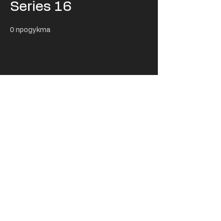
Series 16
0 продукта
Тук все още няма
продукти...
Междувременно можете да изберете
друга категория, за да продължите да
пазарувате.
USD