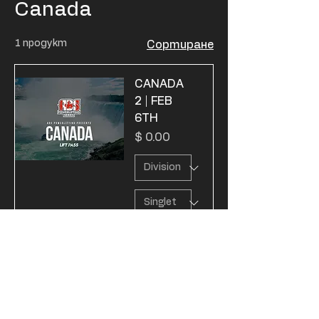
Canada
1 продукт
Сортиране
CANADA
2 | FEB
6TH
Цена
$ 0.00
Добави
в
кошницата