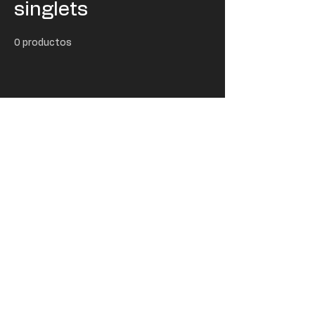
singlets
0 productos
Todavía no hay ningún
producto...
Puedes elegir una categoría diferente para
seguir comprando.
USD