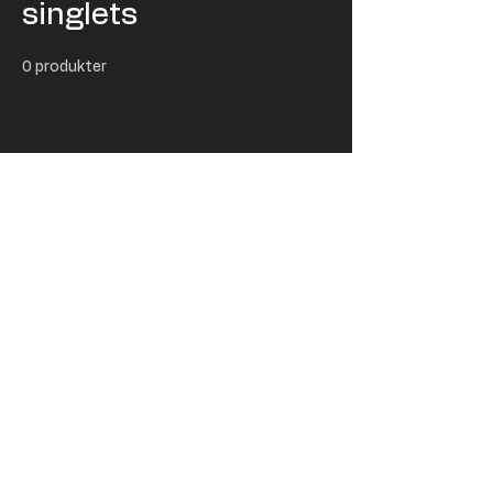
singlets
0 produkter
Ingen produkter her
endnu ...
I mellemtiden kan du vælge en anden
kategori og blive ved med at shoppe.
USD