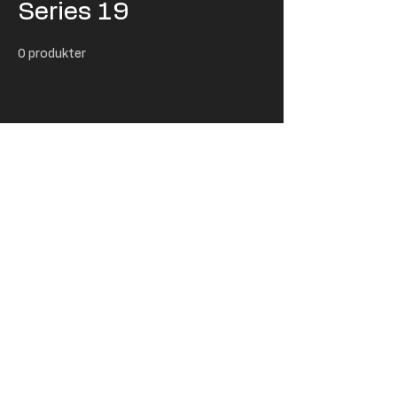
Series 19
0 produkter
Ingen produkter her
endnu ...
I mellemtiden kan du vælge en anden
kategori og blive ved med at shoppe.
USD