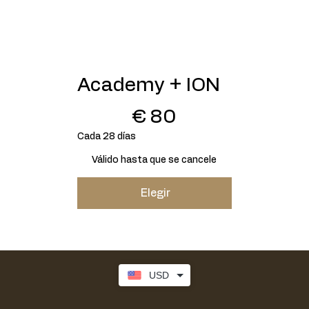
Academy + ION
80 €
€
80
Cada 28 días
Válido hasta que se cancele
Elegir
USD